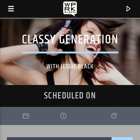
CLASSY GENERATION
WITH JESSIE BLACK
SCHEDULED ON
CURRENT TRACK
"OH YEAH" BY LOW CUT CONNIE