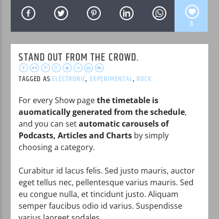
3
STAND OUT FROM THE CROWD.
WPRK
TAGGED AS
ELECTRONIC
,
EXPERIMENTAL
,
ROCK
For every Show page
the timetable is
auomatically generated from the schedule
,
and you can set
automatic carousels of
Podcasts, Articles and Charts
by simply
choosing a category.
Curabitur id lacus felis. Sed justo mauris, auctor
eget tellus nec, pellentesque varius mauris. Sed
eu congue nulla, et tincidunt justo. Aliquam
semper faucibus odio id varius. Suspendisse
varius laoreet sodales.