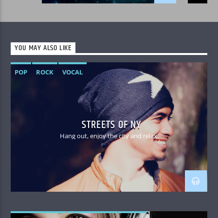
YOU MAY ALSO LIKE
POP
ROCK
VOCAL
STREETS OF NY
Hang out, enjoy the city and relax.