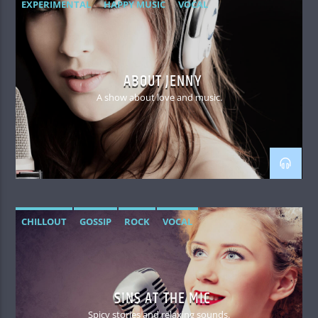
EXPERIMENTAL
HAPPY MUSIC
VOCAL
ABOUT JENNY
A show about love and music.
CHILLOUT
GOSSIP
ROCK
VOCAL
SINS AT THE MIC
Spicy stories and relaxing sounds.